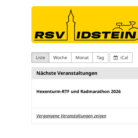
Zum
Radsportverein
Haupt-
Inhalt
Idstein
springen
1979
e.
V.
Liste
Woche
Monat
Tag
iCal
Nächste Veranstaltungen
Hexenturm-RTF und Radmarathon 2026
Vergangene Veranstaltungen zeigen