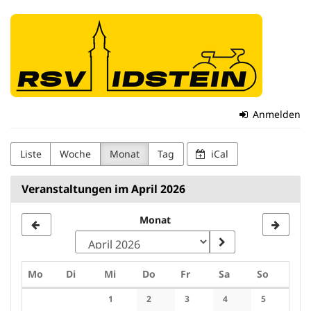
Zum
Radsportverein
Haupt-
Inhalt
Idstein
springen
1979
e.
Anmelden
V.
Liste
Woche
Monat
Tag
iCal
Veranstaltungen im April 2026
Monat
Montag
Dienstag
Mittwoch
Donnerstag
Freitag
Samstag
Sonntag
Mo
Di
Mi
Do
Fr
Sa
So
Kalender
1
2
3
4
5